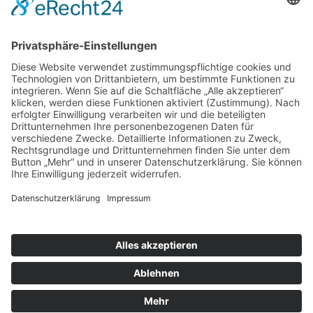
TSV 1894 Bäumenheim e. V.
Bahnhofstraße 54
86663 Asbach-Bäumenheim
Home
Aktuelles
Kontakt
Shop
Impressum
Datenschutz
COOKIES
© Copyright 2026 by TSV 1894 Bäumenheim e. V.
Design & techn. Umsetzung:
MEDUO Medienagentur