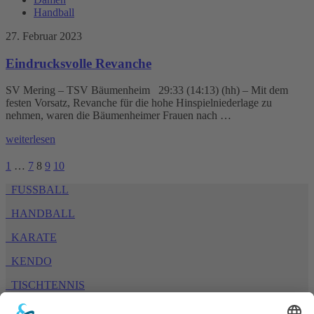
Handball
27. Februar 2023
Eindrucksvolle Revanche
SV Mering – TSV Bäumenheim 29:33 (14:13) (hh) – Mit dem
festen Vorsatz, Revanche für die hohe Hinspielniederlage zu
nehmen, waren die Bäumenheimer Frauen nach …
weiterlesen
1
…
7
8
9
10
FUSSBALL
HANDBALL
KARATE
KENDO
TISCHTENNIS
TURNEN