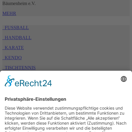
Bäumenheim e.V.
MEHR
FUSSBALL
HANDBALL
KARATE
KENDO
TISCHTENNIS
TURNEN
TSV 1894 Bäumenheim e. V.