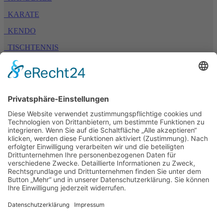
KARATE
KENDO
TISCHTENNIS
TURNEN
TSV 1894 Bäumenheim e. V.
Bahnhofstraße 54
86663 Asbach-Bäumenheim
Home
Aktuelles
Kontakt
Shop