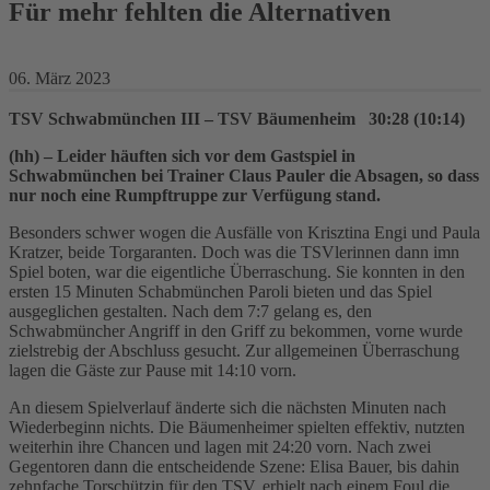
Für mehr fehlten die Alternativen
06. März 2023
TSV Schwabmünchen III – TSV Bäumenheim 30:28 (10:14)
(hh) – Leider häuften sich vor dem Gastspiel in
Schwabmünchen bei Trainer Claus Pauler die Absagen, so dass
nur noch eine Rumpftruppe zur Verfügung stand.
Besonders schwer wogen die Ausfälle von Krisztina Engi und Paula
Kratzer, beide Torgaranten. Doch was die TSVlerinnen dann imn
Spiel boten, war die eigentliche Überraschung. Sie konnten in den
ersten 15 Minuten Schabmünchen Paroli bieten und das Spiel
ausgeglichen gestalten. Nach dem 7:7 gelang es, den
Schwabmüncher Angriff in den Griff zu bekommen, vorne wurde
zielstrebig der Abschluss gesucht. Zur allgemeinen Überraschung
lagen die Gäste zur Pause mit 14:10 vorn.
An diesem Spielverlauf änderte sich die nächsten Minuten nach
Wiederbeginn nichts. Die Bäumenheimer spielten effektiv, nutzten
weiterhin ihre Chancen und lagen mit 24:20 vorn. Nach zwei
Gegentoren dann die entscheidende Szene: Elisa Bauer, bis dahin
zehnfache Torschützin für den TSV, erhielt nach einem Foul die