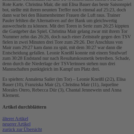
Rote Karte. Christina Mair, die mit Elisa Bauer das beste Saisonspiel
bot, stellte mit ihrem neunten Treffer noch einmal auf 25:23, doch
dann war bei den Bäumenheimer Frauen die Luft raus. Trainer
Pauler fehlten die Alternativen auf der Bank um gleichwertig
auswechseln zu können. Mit drei Toren in Serie zum 26:25 kippten
die Gastgeber das Spiel. Christina Mair gelang zwar mit ihrem Tor
Nummer zehn das 26:26, doch nach einer Zeitstrafe gegen den TSV
fielen in zwei Minuten drei Tore zum 29:26. Der Anschluss von
Mair zum 29:27 kam dann zu spät, mit dem 30:27 war dann die
Entscheidung gefallen. Leonie Kneißl konnte mit einem Strafwurf
zum 30:28 Endstand nur nach Resultatskosmetik betreiben. Schade,
denn durch die Niederlage der TSVlerinnen stehen nun drei
Mannschaften punktgleich im Kampf um Platz drei.
Es spielten: Annalena Sailer (im Tor) – Leonie Kneißl (2/2), Elisa
Bauer (10), Franziska Mair (2), Christina Mair (11), Jaqueline
Morales Otero, Rebecca Dür (3), Chantal Jennewein und Anna
Klement.
Artikel durch­blättern
älterer Artikel
neuerer Artikel
zurück zur Übersicht