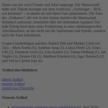
Dann war nur noch Freude und Jubel angesagt. Die Mannschaft
hatte sich Trikots besorgte mit dem Aufdruck: „Aufsteiger – BOL
wir kommen“ – in denen sie sich ihren Fans präsentierte. Die Fans
der „Ostkurve“, die wie in den letzten Spielen die Mannschaft
frenetisch anfeuerte, honorierte dies mit stehendem Applaus! Der
tolle Erfolg fand dann seine Fortsetzung in einer stimmungsvollen
Abschlussfeier, an der nicht nur die Spielerinne und Spieler, sondern
auch die Fans teilnahmen.
Gegen Gundelfingen spielten: Patrick Hill und Markus Liehr (im
Tor) – Mark Krebs (5), Andreas Jung (3), Lukas Hurle (2), Jonas
Uhl (2), Dominik Grob (2), Udo Kasten (1), Tobias Helbing (1), Jan
Vogler (1), Dennis Ott (3), Matthias Klement (4), Jago Heinisch (2)
und Silviu-Ciprian Ioja (6).
Artikel durch­blättern
älterer Artikel
neuerer Artikel
zurück zur Übersicht
Neueste Artikel
Schmuttertaler verlieren etwas unglücklich
02. Juni 2026