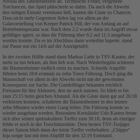
Niveau des Tabellenletzten an. Technische Fehler, vergebene
Torchancen, das Spiel plätscherte so dahin. Da auch die Abwehr
den nötigen Einsatz vermissen ließ, kamen die Gäste zu Chancen.
Dass nicht mehr Gegentore fielen lag vor allem an der
Galavorstellung von Keeper Patrick Hill, der von Anfang an auf
Betriebstemperatur war. Nach dem 2:2 wurde dann im Angriff etwas
gefälliger agiert, so dass die Führung über 6:2 auf 11:3 ausgebaut
werden konnte. Da es im Abschluss dann weiterhin haperte, stand
zur Pause nur ein 14:6 auf der Anzeigetafel.
In der zweiten Hälfte stand dann Markus Liehr in TSV-Kasten, der
mehr zu tun bekam, als ihm lieb war. Nach Wiederbeginn schienen
die Bäumenheimer endlich ernst zu machen. Schnelle Angriffe
führten beim 18:8 erstmals zu zehn Toren Führung. Doch ging die
Mannschaft vor allem in der Abwehr nicht mit der gewohnten
Konsequenz zur Sache. Die Gundelfinger bekamen reichlich
Freiraum für ihre Aktionen, den sie auch nutzten. So blieb es bis
zum 25:15 beim gleichen Abstand. Als die Gäste dann gar auf 26:18
verkürzen konnten, schalteten die Bäumenheimer in den letzten
zehn Minuten wieder einen Gang höher. Die Führung konnte so
wieder ausgebaut werden. Besonders Kreisläufer Udo Kasten freute
sich über seinen spektakulären Treffer zum 30:18, denn als einziger
fehlte er noch in der Torschützenliste. Dem besten TSV-Torjäger
dieser Saison blieb dann der letzte Treffer vorbehalten: „Chippo“
Ioja sorgte fast mit dem Abpfiff für den 32:19 Endstand.