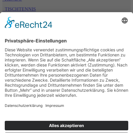
TISCHTENNIS
TURNEN
TSV 1894 Bäumenheim e. V.
Bahnhofstraße 54
86663 Asbach-Bäumenheim
Home
Aktuelles
Kontakt
Shop
Impressum
Datenschutz
COOKIES