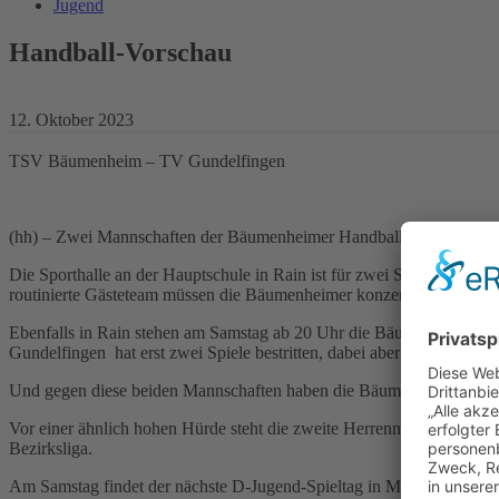
Jugend
Handball-Vorschau
12. Oktober 2023
TSV Bäumenheim – TV Gundelfingen
(hh) – Zwei Mannschaften der Bäumenheimer Handballer spielen am 
Die Sporthalle an der Hauptschule in Rain ist für zwei Spiele Ausw
routinierte Gästeteam müssen die Bäumenheimer konzentrierter spie
Ebenfalls in Rain stehen am Samstag ab 20 Uhr die Bäumenheimer H
Gundelfingen hat erst zwei Spiele bestritten, dabei aber gegen Gög
Und gegen diese beiden Mannschaften haben die Bäumenheimer deutli
Vor einer ähnlich hohen Hürde steht die zweite Herrenmannschaft, d
Bezirksliga.
Am Samstag findet der nächste D-Jugend-Spieltag in Meitingen sta