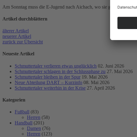
Am Sonntag muss die E-Jugend nach Aichach, wo sie gegen Aichach I
Artikel durch­blättern
älterer Artikel
neuerer Artikel
zurück zur Übersicht
Neueste Artikel
Schmuttertaler verlieren etwas unglücklich
02. Juni 2026
Schmuttertaler schlagen in der Schlussphase zu
27. Mai 2026
Schmuttertaler bleiben in der Spur
19. Mai 2026
Neue Abteilung DART – Kurzinfo
08. Mai 2026
Schmuttertaler weiterhin in der Krise
27. April 2026
Kategorien
Fußball
(83)
Herren
(58)
Handball
(201)
Damen
(76)
Herren
(123)