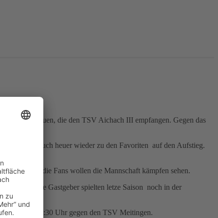
Uhr die TSV-Frauen, die den TSV Aichach III empfangen. Gegen das
chen wollen.
en gehören auch heuer wieder zu den Favoriten auf den Aufstieg.
n.
 sein werden, die Fans wollen die Mannschaft kämpfen sehen.
n spielt. Die Gastgeber spielten letze Saison noch in der
hach und um 14:30 Uhr gegen den TSV Meitingen.