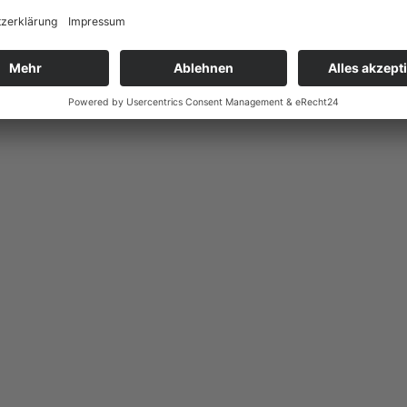
I (9 Uhr) und Augsburg/Gersthofen (10 Uhr) spielt.