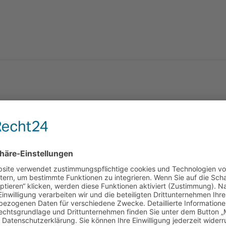
Wochenende mit „Heimrecht“, drei Teams bestreiten Auswärtsspiele.
eichquartiere für die TSV-Handballer. Am Samstag spielen dort ab 18 
len, wenn sie die 28:30 Niederlage letzte Woche in Göggingen wettma
erren vor der nächsten schweren Hürde. Die Gäste vom TV Gundelfing
gingen zu Hause mit 27:26 und auch in Königsbrunn mit 27:26 gewonne
che Niederlagen kassiert. Auch wenn die Erfolgschancen sehr gering
ie am Sonntag um 17 Uhr bei der zweiten Mannschaft des TV Gundelfinge
tt. Die Bäumenheimer Jugend spielt um 13:30 Uhr gegen den TSV Aic