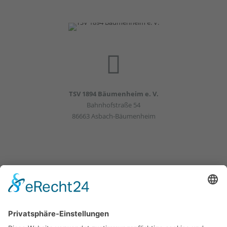
TSV 1894 Bäumenheim e. V.
Bahnhofstraße 54
86663 Asbach-Bäumenheim
HOME
AKTUELLES
KONTAKT