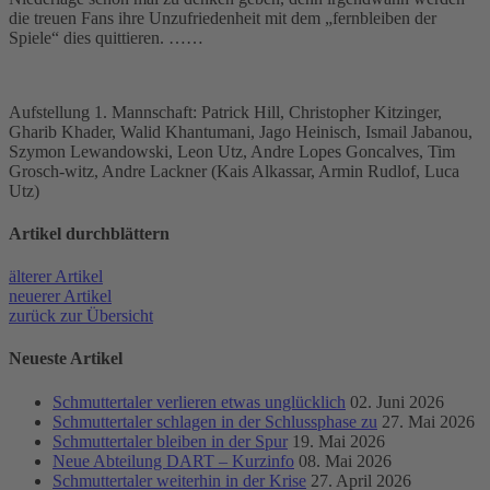
die treuen Fans ihre Unzufriedenheit mit dem „fernbleiben der
Spiele“ dies quittieren. ……
Aufstellung 1. Mannschaft: Patrick Hill, Christopher Kitzinger,
Gharib Khader, Walid Khantumani, Jago Heinisch, Ismail Jabanou,
Szymon Lewandowski, Leon Utz, Andre Lopes Goncalves, Tim
Grosch-witz, Andre Lackner (Kais Alkassar, Armin Rudlof, Luca
Utz)
Artikel durch­blättern
älterer Artikel
neuerer Artikel
zurück zur Übersicht
Neueste Artikel
Schmuttertaler verlieren etwas unglücklich
02. Juni 2026
Schmuttertaler schlagen in der Schlussphase zu
27. Mai 2026
Schmuttertaler bleiben in der Spur
19. Mai 2026
Neue Abteilung DART – Kurzinfo
08. Mai 2026
Schmuttertaler weiterhin in der Krise
27. April 2026