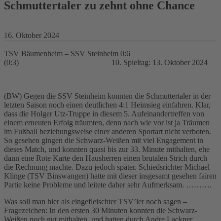
Schmuttertaler zu zehnt ohne Chance
16. Oktober 2024
TSV Bäumenheim – SSV Steinheim 0:6
(0:3) 10. Spieltag: 13. Oktober 2024
(BW) Gegen die SSV Steinheim konnten die Schmuttertaler in der
letzten Saison noch einen deutlichen 4:1 Heimsieg einfahren. Klar,
dass die Holger Utz-Truppe in diesem 5. Aufeinandertreffen von
einem erneuten Erfolg träumten, denn nach wie vor ist ja Träumen
im Fußball beziehungsweise einer anderen Sportart nicht verboten.
So gesehen gingen die Schwarz-Weißen mit viel Engagement in
dieses Match, und konnten quasi bis zur 33. Minute mithalten, ehe
dann eine Rote Karte den Hausherren einen brutalen Strich durch
die Rechnung machte. Dazu jedoch später. Schiedsrichter Michael
Klinge (TSV Binswangen) hatte mit dieser insgesamt gesehen fairen
Partie keine Probleme und leitete daher sehr Aufmerksam. ……….
Was soll man hier als eingefleischter TSV’ler noch sagen –
Fragezeichen: In den ersten 30 Minuten konnten die Schwarz-
Weißen noch gut mithalten, und hatten durch Andre Lackner