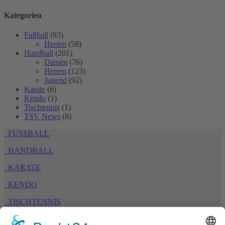
Kategorien
Fußball
(83)
Herren
(58)
Handball
(201)
Damen
(76)
Herren
(123)
Jugend
(92)
Karate
(6)
Kendo
(1)
Tischtennis
(1)
TSV News
(8)
FUSSBALL
HANDBALL
KARATE
KENDO
TISCHTENNIS
TURNEN