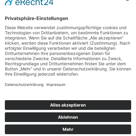
TSV 1894 Bäumenheim e. V.
Bahnhofstraße 54
86663 Asbach-Bäumenheim
Home
Aktuelles
Kontakt
Shop
Impressum
Datenschutz
COOKIES
© Copyright 2026 by TSV 1894 Bäumenheim e. V.
Design & techn. Umsetzung:
MEDUO Medienagentur