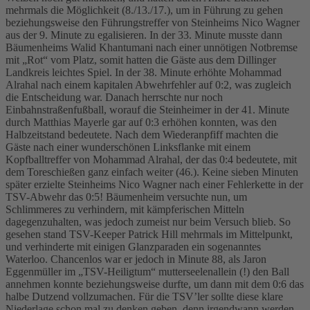
mehrmals die Möglichkeit (8./13./17.), um in Führung zu gehen
beziehungsweise den Führungstreffer von Steinheims Nico Wagner
aus der 9. Minute zu egalisieren. In der 33. Minute musste dann
Bäumenheims Walid Khantumani nach einer unnötigen Notbremse
mit „Rot“ vom Platz, somit hatten die Gäste aus dem Dillinger
Landkreis leichtes Spiel. In der 38. Minute erhöhte Mohammad
Alrahal nach einem kapitalen Abwehrfehler auf 0:2, was zugleich
die Entscheidung war. Danach herrschte nur noch
Einbahnstraßenfußball, worauf die Steinheimer in der 41. Minute
durch Matthias Mayerle gar auf 0:3 erhöhen konnten, was den
Halbzeitstand bedeutete. Nach dem Wiederanpfiff machten die
Gäste nach einer wunderschönen Linksflanke mit einem
Kopfballtreffer von Mohammad Alrahal, der das 0:4 bedeutete, mit
dem Toreschießen ganz einfach weiter (46.). Keine sieben Minuten
später erzielte Steinheims Nico Wagner nach einer Fehlerkette in der
TSV-Abwehr das 0:5! Bäumenheim versuchte nun, um
Schlimmeres zu verhindern, mit kämpferischen Mitteln
dagegenzuhalten, was jedoch zumeist nur beim Versuch blieb. So
gesehen stand TSV-Keeper Patrick Hill mehrmals im Mittelpunkt,
und verhinderte mit einigen Glanzparaden ein sogenanntes
Waterloo. Chancenlos war er jedoch in Minute 88, als Jaron
Eggenmüller im „TSV-Heiligtum“ mutterseelenallein (!) den Ball
annehmen konnte beziehungsweise durfte, um dann mit dem 0:6 das
halbe Dutzend vollzumachen. Für die TSV’ler sollte diese klare
Niederlage schon mal zu denken geben, denn irgendwann werden