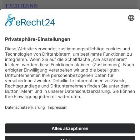
TISCHTENNIS
TURNEN
TSV 1894 Bäumenheim e. V.
Bahnhofstraße 54
86663 Asbach-Bäumenheim
Home
Aktuelles
Kontakt
Shop
Impressum
Datenschutz
COOKIES