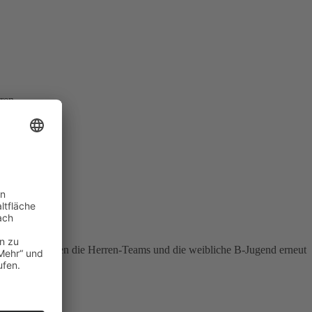
erren …
länzte, mussten die Herren-Teams und die weibliche B-Jugend erneut