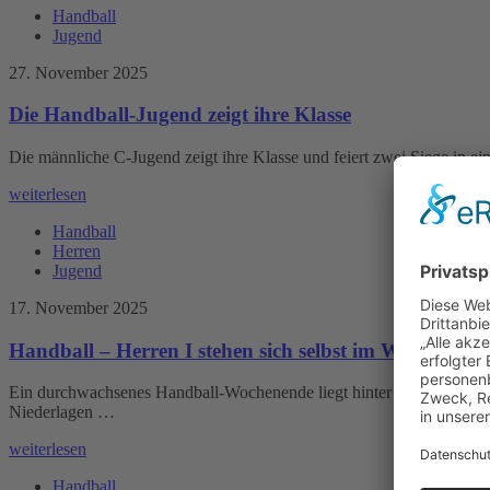
Handball
Jugend
27. November 2025
Die Handball-Jugend zeigt ihre Klasse
Die männliche C-Jugend zeigt ihre Klasse und feiert zwei Siege in e
weiterlesen
Handball
Herren
Jugend
17. November 2025
Handball – Herren I stehen sich selbst im Weg
Ein durchwachsenes Handball-Wochenende liegt hinter den Handballe
Niederlagen …
weiterlesen
Handball