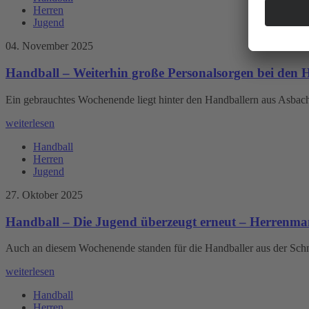
Herren
Jugend
04. November 2025
Handball – Weiterhin große Personalsorgen bei den
Ein gebrauchtes Wochenende liegt hinter den Handballern aus Asba
weiterlesen
Handball
Herren
Jugend
27. Oktober 2025
Handball – Die Jugend überzeugt erneut – Herrenman
Auch an diesem Wochenende standen für die Handballer aus der Schm
weiterlesen
Handball
Herren