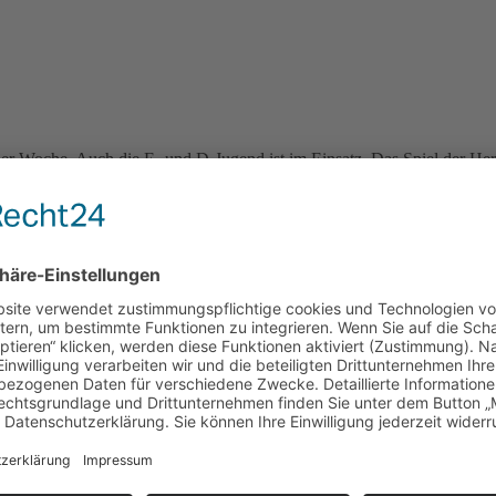
iner Woche. Auch die E- und D-Jugend ist im Einsatz. Das Spiel der H
rn: Während die männliche C-Jugend mit einem klaren Auswärtssieg g