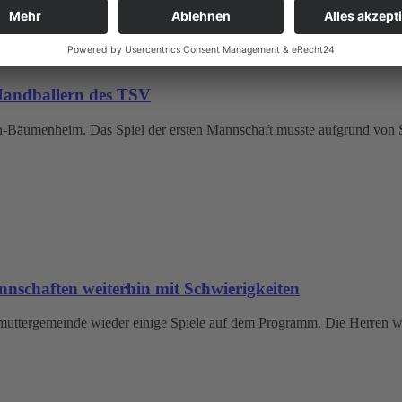
 Handballern des TSV
ch-Bäumenheim. Das Spiel der ersten Mannschaft musste aufgrund von
nschaften weiterhin mit Schwierigkeiten
uttergemeinde wieder einige Spiele auf dem Programm. Die Herren wa