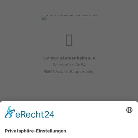
TSV 1894 Bäumenheim e. V.
Bahnhofstraße 54
86663 Asbach-Bäumenheim
HOME
AKTUELLES
KONTAKT