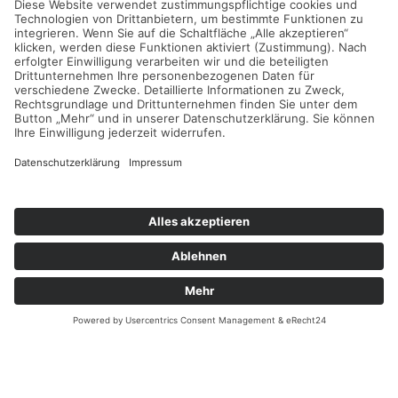
SHOP
IMPRESSUM
DATENSCHUTZ
COOKIES
© Copyright 2026 by TSV 1894 Bäumenheim e. V.
Design & techn. Umsetzung:
MEDUO Medienagentur