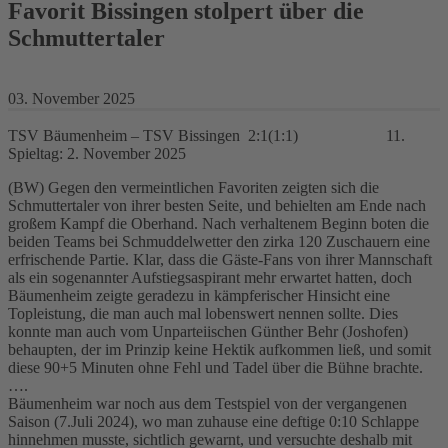
Favorit Bissingen stolpert über die
Schmuttertaler
03. November 2025
TSV Bäumenheim – TSV Bissingen 2:1(1:1) 11.
Spieltag: 2. November 2025
(BW) Gegen den vermeintlichen Favoriten zeigten sich die
Schmuttertaler von ihrer besten Seite, und behielten am Ende nach
großem Kampf die Oberhand. Nach verhaltenem Beginn boten die
beiden Teams bei Schmuddelwetter den zirka 120 Zuschauern eine
erfrischende Partie. Klar, dass die Gäste-Fans von ihrer Mannschaft
als ein sogenannter Aufstiegsaspirant mehr erwartet hatten, doch
Bäumenheim zeigte geradezu in kämpferischer Hinsicht eine
Topleistung, die man auch mal lobenswert nennen sollte. Dies
konnte man auch vom Unparteiischen Günther Behr (Joshofen)
behaupten, der im Prinzip keine Hektik aufkommen ließ, und somit
diese 90+5 Minuten ohne Fehl und Tadel über die Bühne brachte.
….
Bäumenheim war noch aus dem Testspiel von der vergangenen
Saison (7.Juli 2024), wo man zuhause eine deftige 0:10 Schlappe
hinnehmen musste, sichtlich gewarnt, und versuchte deshalb mit