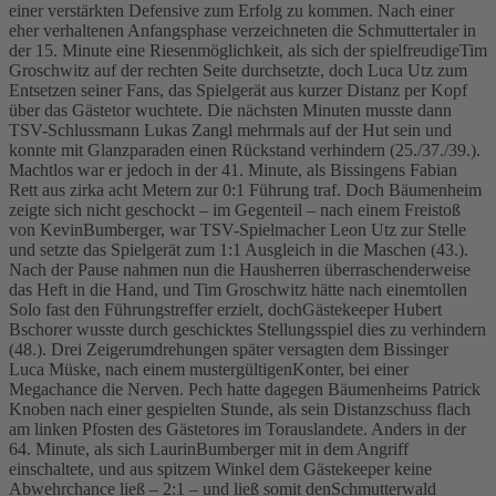
einer verstärkten Defensive zum Erfolg zu kommen. Nach einer
eher verhaltenen Anfangsphase verzeichneten die Schmuttertaler in
der 15. Minute eine Riesenmöglichkeit, als sich der spielfreudigeTim
Groschwitz auf der rechten Seite durchsetzte, doch Luca Utz zum
Entsetzen seiner Fans, das Spielgerät aus kurzer Distanz per Kopf
über das Gästetor wuchtete. Die nächsten Minuten musste dann
TSV-Schlussmann Lukas Zangl mehrmals auf der Hut sein und
konnte mit Glanzparaden einen Rückstand verhindern (25./37./39.).
Machtlos war er jedoch in der 41. Minute, als Bissingens Fabian
Rett aus zirka acht Metern zur 0:1 Führung traf. Doch Bäumenheim
zeigte sich nicht geschockt – im Gegenteil – nach einem Freistoß
von KevinBumberger, war TSV-Spielmacher Leon Utz zur Stelle
und setzte das Spielgerät zum 1:1 Ausgleich in die Maschen (43.).
Nach der Pause nahmen nun die Hausherren überraschenderweise
das Heft in die Hand, und Tim Groschwitz hätte nach einemtollen
Solo fast den Führungstreffer erzielt, dochGästekeeper Hubert
Bschorer wusste durch geschicktes Stellungsspiel dies zu verhindern
(48.). Drei Zeigerumdrehungen später versagten dem Bissinger
Luca Müske, nach einem mustergültigenKonter, bei einer
Megachance die Nerven. Pech hatte dagegen Bäumenheims Patrick
Knoben nach einer gespielten Stunde, als sein Distanzschuss flach
am linken Pfosten des Gästetores im Torauslandete. Anders in der
64. Minute, als sich LaurinBumberger mit in dem Angriff
einschaltete, und aus spitzem Winkel dem Gästekeeper keine
Abwehrchance ließ – 2:1 – und ließ somit denSchmutterwald