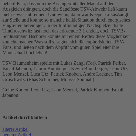
beben! Klar, dass nun die Bissingermit aller Macht auf den
Ausgleich drängten, doch die Sattelfeste TSV-Abwehr ließ kaum
mehr etwas anbrennen. Und wenn, dann war Keeper LukasZangl
zur Stelle und konnte so manche heikleSituation durch energisches
Eingreifen bereinigen. In der fünfminütigen Nachspielzeit hätte
TimGroschwitz fast noch das erlösende 3:1 erzielt, doch TSVB-
Schlussmann Bschorer konnte mit einem Reflex diese Möglichkeit
zunichtemachen!Was soll’s, sagten sich die euphorisierten TSV-
Fans, und ließen nach dem Abpfiff vom guten Spielleiter ihre
Mannschaft hochleben!
TSV Bäumenheim spielte mit Lukas Zangl (Tor), Patrick Ferber,
Ismail Jabanou, Laurin Bumberger, Kevin Bum-berger, Leon Utz,
Leon Menzel, Luca Utz, Patrick Knoben, Andre Lackner, Tim
Groschwitz. (Elias Schimmer, Moussa Soumah)
Gelbe Karten: Leon Utz, Leon Menzel, Patrick Knoben, Ismail
Jabanou
Artikel durch­blättern
älterer Artikel
neuerer Artikel