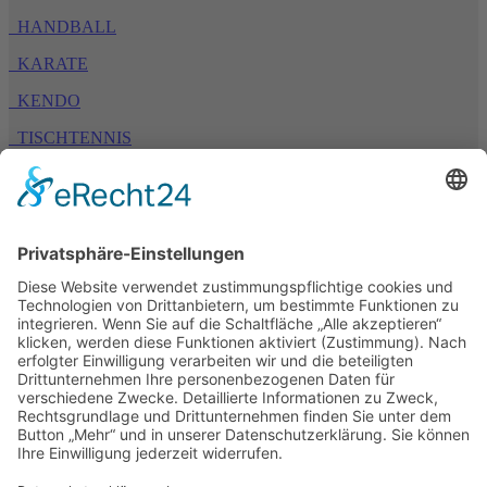
HANDBALL
KARATE
KENDO
TISCHTENNIS
TURNEN
TSV 1894 Bäumenheim e. V.
Bahnhofstraße 54
86663 Asbach-Bäumenheim
Home
Aktuelles
Kontakt